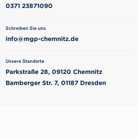
Telefon
0371 23871090
Schreiben Sie uns
E-Mail
info@mgp-chemnitz.de
Unsere Standorte
Standort Chemnitz
Parkstraße 28, 09120 Chemnitz
Standort Dresden
Bamberger Str. 7, 01187 Dresden